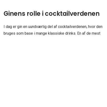
Ginens rolle i cocktailverdenen
I dag er gin en uundværlig del af cocktailverdenen, hvor den
bruges som base i mange klassiske drinks. En af de mest
kendte cocktails med gin er gin og tonic, en simpel men
forfriskende drink, der blev opfundet af britiske soldater i
Indien som en måde at gøre kininholdig tonic mere
velsmagende på. Andre populære cocktails med gin
inkluderer martini, negroni og Tom Collins. Ginens
alsidighed gør den ideel til at blande med forskellige
ingredienser, hvilket har ført til en stor variation af drinks
med gin, der kan tilpasses enhver smag.
Moderne trends inden for gin