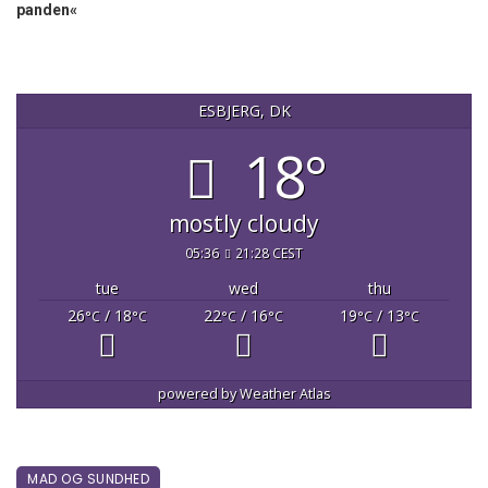
panden«
ESBJERG, DK
18°
mostly cloudy
05:36
21:28 CEST
tue
wed
thu
26
/ 18
22
/ 16
19
/ 13
°C
°C
°C
°C
°C
°C
powered by
Weather Atlas
MAD OG SUNDHED