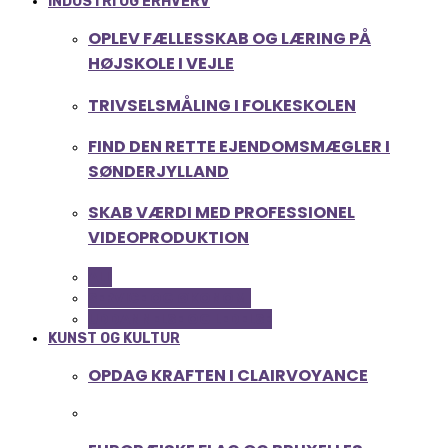
INDUSTRI OG ERHVERV
OPLEV FÆLLESSKAB OG LÆRING PÅ
HØJSKOLE I VEJLE
TRIVSELSMÅLING I FOLKESKOLEN
FIND DEN RETTE EJENDOMSMÆGLER I
SØNDERJYLLAND
SKAB VÆRDI MED PROFESSIONEL
VIDEOPRODUKTION
ALL
SERVICE OG ØKONOMI
UDDANNELSE OG LEDELSE
KUNST OG KULTUR
OPDAG KRAFTEN I CLAIRVOYANCE