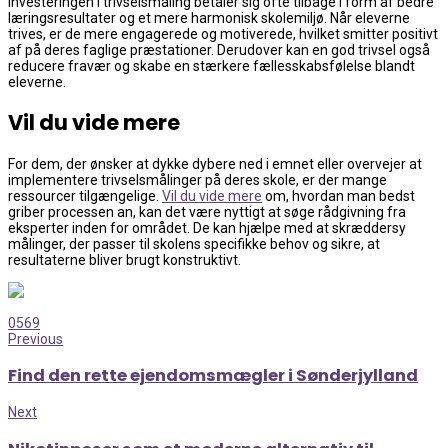
Investeringen i trivselsmåling betaler sig ofte tilbage i form af bedre
læringsresultater og et mere harmonisk skolemiljø. Når eleverne
trives, er de mere engagerede og motiverede, hvilket smitter positivt
af på deres faglige præstationer. Derudover kan en god trivsel også
reducere fravær og skabe en stærkere fællesskabsfølelse blandt
eleverne.
Vil du vide mere
For dem, der ønsker at dykke dybere ned i emnet eller overvejer at
implementere trivselsmålinger på deres skole, er der mange
ressourcer tilgængelige.
Vil du vide mere
om, hvordan man bedst
griber processen an, kan det være nyttigt at søge rådgivning fra
eksperter inden for området. De kan hjælpe med at skræddersy
målinger, der passer til skolens specifikke behov og sikre, at
resultaterne bliver brugt konstruktivt.
0
569
Previous
Find den rette ejendomsmægler i Sønderjylland
Next