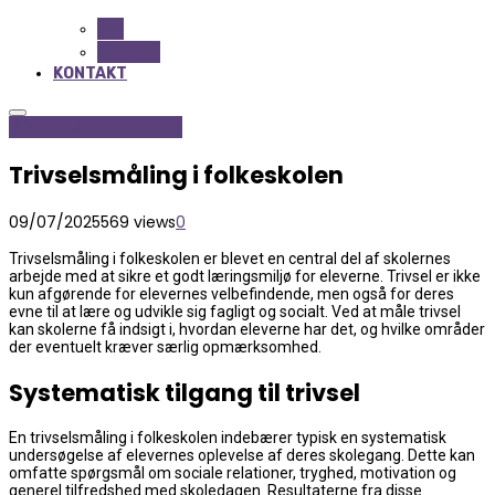
ALL
BEAUTY
KONTAKT
Uddannelse og ledelse
Trivselsmåling i folkeskolen
09/07/2025
569 views
0
Trivselsmåling i folkeskolen er blevet en central del af skolernes
arbejde med at sikre et godt læringsmiljø for eleverne. Trivsel er ikke
kun afgørende for elevernes velbefindende, men også for deres
evne til at lære og udvikle sig fagligt og socialt. Ved at måle trivsel
kan skolerne få indsigt i, hvordan eleverne har det, og hvilke områder
der eventuelt kræver særlig opmærksomhed.
Systematisk tilgang til trivsel
En trivselsmåling i folkeskolen indebærer typisk en systematisk
undersøgelse af elevernes oplevelse af deres skolegang. Dette kan
omfatte spørgsmål om sociale relationer, tryghed, motivation og
generel tilfredshed med skoledagen. Resultaterne fra disse