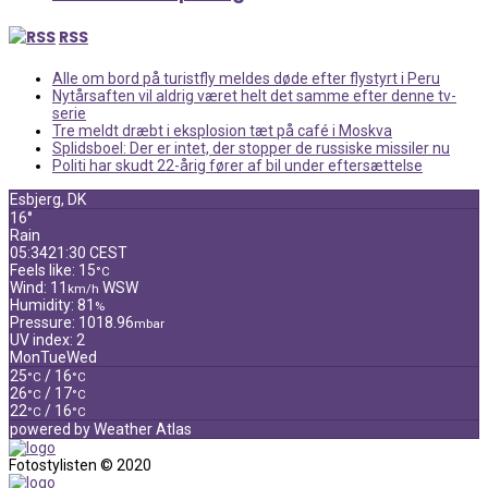
RSS
Alle om bord på turistfly meldes døde efter flystyrt i Peru
Nytårsaften vil aldrig været helt det samme efter denne tv-
serie
Tre meldt dræbt i eksplosion tæt på café i Moskva
Splidsboel: Der er intet, der stopper de russiske missiler nu
Politi har skudt 22-årig fører af bil under eftersættelse
Esbjerg, DK
16°
Rain
05:34
21:30 CEST
Feels like: 15
°C
Wind: 11
WSW
km/h
Humidity: 81
%
Pressure: 1018.96
mbar
UV index: 2
Mon
Tue
Wed
25
/ 16
°C
°C
26
/ 17
°C
°C
22
/ 16
°C
°C
powered by
Weather Atlas
Fotostylisten © 2020