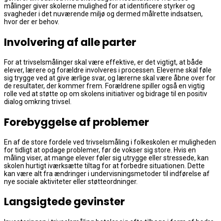
målinger giver skolerne mulighed for at identificere styrker og
svagheder i det nuværende miljø og dermed målrette indsatsen,
hvor der er behov.
Involvering af alle parter
For at trivselsmålinger skal være effektive, er det vigtigt, at både
elever, lærere og forældre involveres i processen. Eleverne skal føle
sig trygge ved at give ærlige svar, og lærerne skal være åbne over for
de resultater, der kommer frem. Forældrene spiller også en vigtig
rolle ved at støtte op om skolens initiativer og bidrage til en positiv
dialog omkring trivsel.
Forebyggelse af problemer
En af de store fordele ved trivselsmåling i folkeskolen er muligheden
for tidligt at opdage problemer, før de vokser sig store. Hvis en
måling viser, at mange elever føler sig utrygge eller stressede, kan
skolen hurtigt iværksætte tiltag for at forbedre situationen. Dette
kan være alt fra ændringer i undervisningsmetoder til indførelse af
nye sociale aktiviteter eller støtteordninger.
Langsigtede gevinster