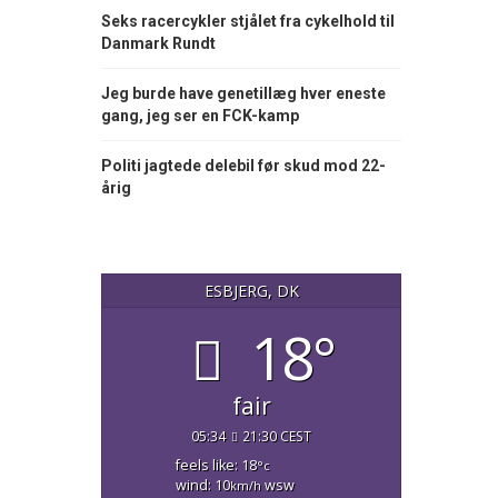
Seks racercykler stjålet fra cykelhold til
Danmark Rundt
Jeg burde have genetillæg hver eneste
gang, jeg ser en FCK-kamp
Politi jagtede delebil før skud mod 22-
årig
ESBJERG, DK
18°
fair
05:34
21:30 CEST
feels like: 18
°c
wind: 10
wsw
km/h