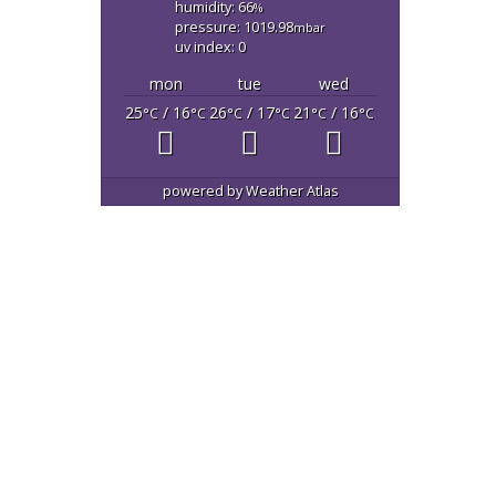
humidity: 66
%
pressure: 1019.98
mbar
uv index: 0
mon
tue
wed
25
/ 16
26
/ 17
21
/ 16
°C
°C
°C
°C
°C
°C
powered by
Weather Atlas