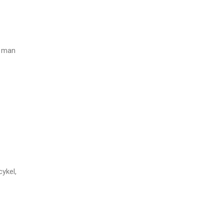
r man
cykel,