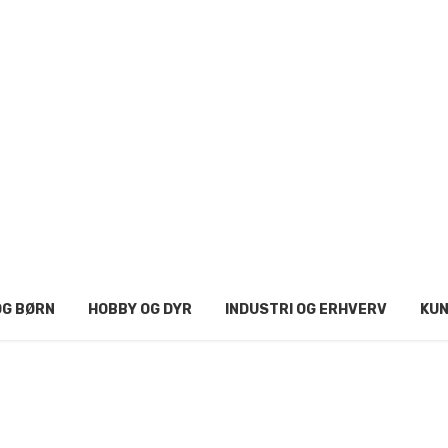
OG BØRN
HOBBY OG DYR
INDUSTRI OG ERHVERV
KUN