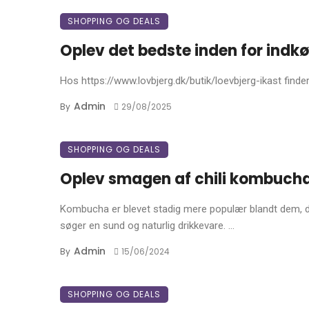
SHOPPING OG DEALS
Oplev det bedste inden for indkø
Hos https://www.lovbjerg.dk/butik/loevbjerg-ikast finder 
Admin
By
29/08/2025
SHOPPING OG DEALS
Oplev smagen af chili kombuch
Kombucha er blevet stadig mere populær blandt dem, 
søger en sund og naturlig drikkevare. ...
Admin
By
15/06/2024
SHOPPING OG DEALS