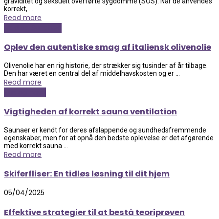
graviditet og seksuelt overførte sygdomme (SOS). Når de anvendes
korrekt, ...
Read more
Mad og Sundhed
Oplev den autentiske smag af italiensk olivenolie
Olivenolie har en rig historie, der strækker sig tusinder af år tilbage.
Den har været en central del af middelhavskosten og er ...
Read more
Hus og have
Vigtigheden af korrekt sauna ventilation
Saunaer er kendt for deres afslappende og sundhedsfremmende
egenskaber, men for at opnå den bedste oplevelse er det afgørende
med korrekt sauna ...
Read more
Skiferfliser: En tidløs løsning til dit hjem
05/04/2025
Effektive strategier til at bestå teoriprøven