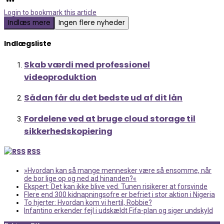
Login to bookmark this article
Indlæs mere
Ingen flere nyheder
Indlægsliste
Skab værdi med professionel
videoproduktion
Sådan får du det bedste ud af dit lån
Fordelene ved at bruge cloud storage til
sikkerhedskopiering
RSS
»Hvordan kan så mange mennesker være så ensomme, når
de bor lige op og ned ad hinanden?«
Ekspert: Det kan ikke blive ved. Tunen risikerer at forsvinde
Flere end 300 kidnapningsofre er befriet i stor aktion i Nigeria
To hjerter: Hvordan kom vi hertil, Robbie?
Infantino erkender fejl i udskældt Fifa-plan og siger undskyld