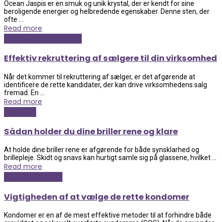
Ocean Jaspis er en smuk og unik krystal, der er kendt for sine
beroligende energier og helbredende egenskaber. Denne sten, der
ofte ...
Read more
Uddannelse og ledelse
Effektiv rekruttering af sælgere til din virksomhed
Når det kommer til rekruttering af sælger, er det afgørende at
identificere de rette kandidater, der kan drive virksomhedens salg
fremad. En ...
Read more
Elektronik
Sådan holder du dine briller rene og klare
At holde dine briller rene er afgørende for både synsklarhed og
brillepleje. Skidt og snavs kan hurtigt samle sig på glassene, hvilket ...
Read more
Mad og Sundhed
Vigtigheden af at vælge de rette kondomer
Kondomer er en af de mest effektive metoder til at forhindre både