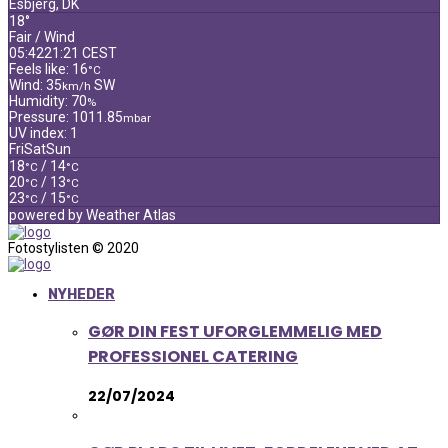
Esbjerg, DK
18°
Fair / Wind
05:42
21:21 CEST
Feels like: 16
°C
Wind: 35
SW
km/h
Humidity: 70
%
Pressure: 1011.85
mbar
UV index: 1
Fri
Sat
Sun
18
/ 14
°C
°C
20
/ 13
°C
°C
23
/ 15
°C
°C
powered by
Weather Atlas
Fotostylisten © 2020
NYHEDER
GØR DIN FEST UFORGLEMMELIG MED
PROFESSIONEL CATERING
22/07/2024