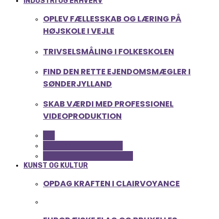
INDUSTRI OG ERHVERV
OPLEV FÆLLESSKAB OG LÆRING PÅ
HØJSKOLE I VEJLE
TRIVSELSMÅLING I FOLKESKOLEN
FIND DEN RETTE EJENDOMSMÆGLER I
SØNDERJYLLAND
SKAB VÆRDI MED PROFESSIONEL
VIDEOPRODUKTION
ALL
SERVICE OG ØKONOMI
UDDANNELSE OG LEDELSE
KUNST OG KULTUR
OPDAG KRAFTEN I CLAIRVOYANCE