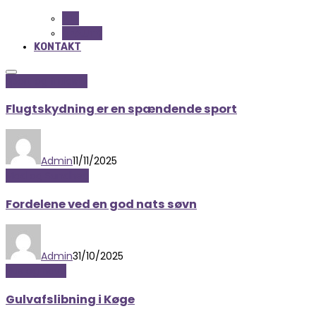
ALL
BEAUTY
KONTAKT
Sport og fritidsliv
Flugtskydning er en spændende sport
Admin
11/11/2025
Mad og Sundhed
Fordelene ved en god nats søvn
Admin
31/10/2025
Hus og have
Gulvafslibning i Køge