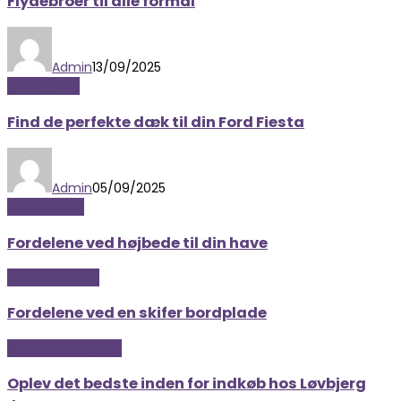
Flydebroer til alle formål
Admin
13/09/2025
Biler og sjov
Find de perfekte dæk til din Ford Fiesta
Admin
05/09/2025
Hus og have
Fordelene ved højbede til din have
Boligindretning
Fordelene ved en skifer bordplade
Shopping og deals
Oplev det bedste inden for indkøb hos Løvbjerg