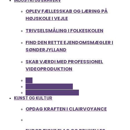
INDUSTRI OG ERHVERV
OPLEV FÆLLESSKAB OG LÆRING PÅ
HØJSKOLE I VEJLE
TRIVSELSMÅLING I FOLKESKOLEN
FIND DEN RETTE EJENDOMSMÆGLER I
SØNDERJYLLAND
SKAB VÆRDI MED PROFESSIONEL
VIDEOPRODUKTION
ALL
SERVICE OG ØKONOMI
UDDANNELSE OG LEDELSE
KUNST OG KULTUR
OPDAG KRAFTEN I CLAIRVOYANCE