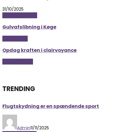
31/10/2025
Mad og Sundhed
Gulvafslibning i Køge
Hus og have
Opdag kraften i clairvoyance
Kunst og kultur
TRENDING
Flugtskydning er en spændende sport
Admin
11/11/2025