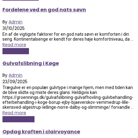
Fordelene ved en god nats søvn
By
Admin
31/10/2025
En af de vigtigste faktorer for en god nats søvn er komforten i din
seng. Kontinentalsenge er kendt for deres høje komfortniveau, da ...
Read more
Hus og have
Gulvafslibning i Køge
By
Admin
23/09/2025
Trægulve er en populær gulvtype i mange hjem, men med tiden kan
de blive slidte og miste deres glans. Heldigvis kan
https://groennings.dk/gulvafslibning-gulvafhovling-gulvbehandling-
efterbehandling-i-koge-borup-ejby-bjaeverskov-vemmedrup-lille-
skensved-algestrup-lellinge-norre-dalby-og-slimminge/ forvandle ...
Read more
Kunst og kultur
Opdag kraften i clairvoyance