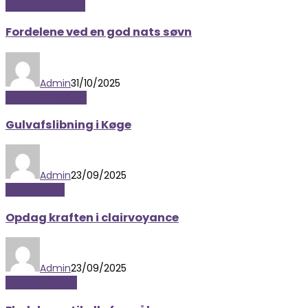
Sport og fritidsliv
Fordelene ved en god nats søvn
Admin
31/10/2025
Mad og Sundhed
Gulvafslibning i Køge
Admin
23/09/2025
Hus og have
Opdag kraften i clairvoyance
Admin
23/09/2025
Kunst og kultur