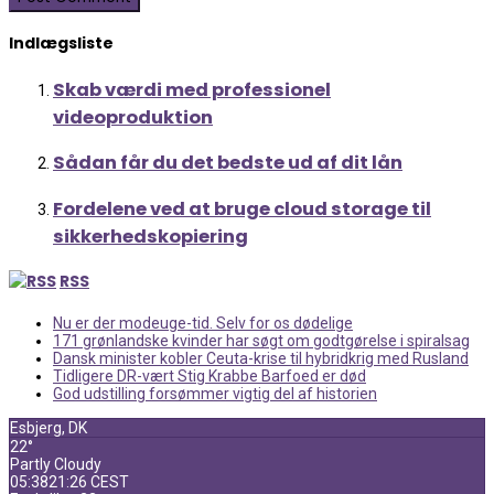
Indlægsliste
Skab værdi med professionel
videoproduktion
Sådan får du det bedste ud af dit lån
Fordelene ved at bruge cloud storage til
sikkerhedskopiering
RSS
Nu er der modeuge-tid. Selv for os dødelige
171 grønlandske kvinder har søgt om godtgørelse i spiralsag
Dansk minister kobler Ceuta-krise til hybridkrig med Rusland
Tidligere DR-vært Stig Krabbe Barfoed er død
God udstilling forsømmer vigtig del af historien
Esbjerg, DK
22°
Partly Cloudy
05:38
21:26 CEST