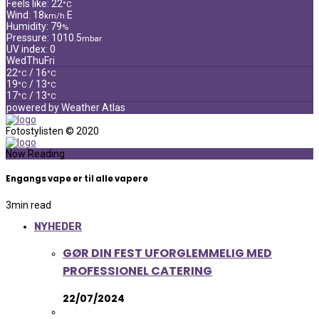
Feels like: 22
°C
Wind: 18
E
km/h
Humidity: 79
%
Pressure: 1010.5
mbar
UV index: 0
Wed
Thu
Fri
22
/ 16
°C
°C
19
/ 13
°C
°C
17
/ 13
°C
°C
powered by
Weather Atlas
Fotostylisten © 2020
Now Reading
Engangs vape er til alle vapere
3
min read
NYHEDER
GØR DIN FEST UFORGLEMMELIG MED
PROFESSIONEL CATERING
22/07/2024