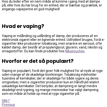
Hvis du leder efter en nem måde at komme i gang med at dampe
på, eller hvis du har brug for en enhed, der er bærbar og praktisk, er
engangs-vapepenne en god mulighed!
Hvad er vaping?
Vaping er indånding og udånding af damp, der produceres af en
elektronisk cigaret eller en lignende enhed. Udtrykket bruges, fordi e-
cigaretter ikke producerer tobaksrøg, men snarere en aerosol, ofte
kaldet damp, der består af propylenglycol, glycerin, vand, nikotin og
smagsstoffer. Du kan finde produkter hos
Nikopouches
.
Hvorfor er det så populært?
Vaping er populært, fordi det giver folk mulighed for at nyde at ryge
uden mange af de skadelige bivirkninger. Tobaksrøg indeholder
tusindvis af kemikalier, der er skadelige for både rygere og deres
omgivelser, men e-cigaretter producerer kun en håndfuld relativt
uskadelige kemikalier. Det betyder, at dampning er langt mindre
skadeligt end rygning, og mange mennesker har valgt dampning
som en måde at holde op med at ryge cigaretter på.
0
867
Previous