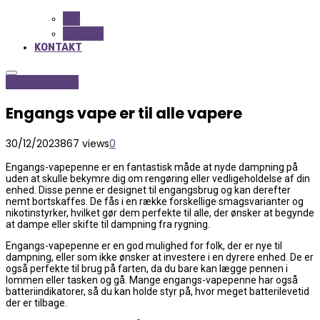
ALL
BEAUTY
KONTAKT
Uncategorized
Engangs vape er til alle vapere
30/12/2023
867 views
0
Engangs-vapepenne er en fantastisk måde at nyde dampning på
uden at skulle bekymre dig om rengøring eller vedligeholdelse af din
enhed. Disse penne er designet til engangsbrug og kan derefter
nemt bortskaffes. De fås i en række forskellige smagsvarianter og
nikotinstyrker, hvilket gør dem perfekte til alle, der ønsker at begynde
at dampe eller skifte til dampning fra rygning.
Engangs-vapepenne er en god mulighed for folk, der er nye til
dampning, eller som ikke ønsker at investere i en dyrere enhed. De er
også perfekte til brug på farten, da du bare kan lægge pennen i
lommen eller tasken og gå. Mange engangs-vapepenne har også
batteriindikatorer, så du kan holde styr på, hvor meget batterilevetid
der er tilbage.