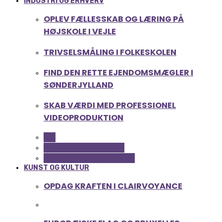
INDUSTRI OG ERHVERV
OPLEV FÆLLESSKAB OG LÆRING PÅ
HØJSKOLE I VEJLE
TRIVSELSMÅLING I FOLKESKOLEN
FIND DEN RETTE EJENDOMSMÆGLER I
SØNDERJYLLAND
SKAB VÆRDI MED PROFESSIONEL
VIDEOPRODUKTION
ALL
SERVICE OG ØKONOMI
UDDANNELSE OG LEDELSE
KUNST OG KULTUR
OPDAG KRAFTEN I CLAIRVOYANCE