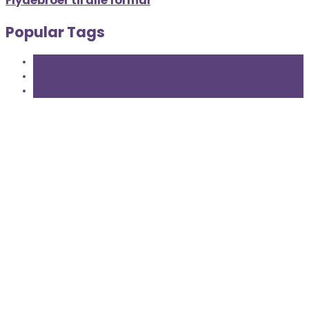
Flydebroer til alle formål
Popular Tags
Inspiration
Lifestyle
Trend