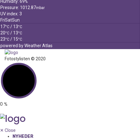
Humidity: 69
%
Pressure: 1012.87
mbar
UV index: 3
Fri
Sat
Sun
17
/ 13
°C
°C
20
/ 13
°C
°C
23
/ 15
°C
°C
powered by
Weather Atlas
Fotostylisten © 2020
0
%
✕
Close
NYHEDER