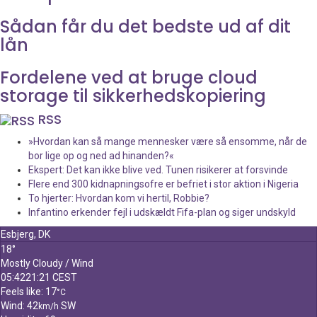
Sådan får du det bedste ud af dit
lån
Fordelene ved at bruge cloud
storage til sikkerhedskopiering
RSS
»Hvordan kan så mange mennesker være så ensomme, når de
bor lige op og ned ad hinanden?«
Ekspert: Det kan ikke blive ved. Tunen risikerer at forsvinde
Flere end 300 kidnapningsofre er befriet i stor aktion i Nigeria
To hjerter: Hvordan kom vi hertil, Robbie?
Infantino erkender fejl i udskældt Fifa-plan og siger undskyld
Esbjerg, DK
18°
Mostly Cloudy / Wind
05:42
21:21 CEST
Feels like: 17
°C
Wind: 42
SW
km/h