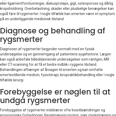
eller ligamentforstuvninger, diskusprolaps, gigt, osteoporose og dårlig
kropsholdning. Overbelastning, skader eller pludselige bevægelser kan
også føre til rygsmerter. I nogle tilfælde kan smerten være et symptom
på en underliggende medicinsk tilstand.
Diagnose og behandling af
rygsmerter
Diagnosen af rygsmerter begynder normalt med en fysisk
undersøgelse og en gennemgang af patientens sygehistorie. Lægen
kan også anbefale billeddannende undersøgelser som røntgen, MR
eller CT-scanning for at få et bedre indblik i ryggens tilstand.
Behandlingen afhænger af årsagen til smerten og kan omfatte
smertestillende medicin, fysioterapi, kiropraktikbehandling eller i nogle
tilfælde kirurgi.
Forebyggelse er nøglen til at
undgå rygsmerter
Forebyggelse af rygsmerter indebærer ofte livsstilsændringer og
ergonomiske forbedringer. Regelmæssig motion, især styrketræning og