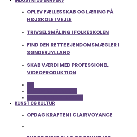
INDUSTRI OG ERHVERV
OPLEV FÆLLESSKAB OG LÆRING PÅ
HØJSKOLE I VEJLE
TRIVSELSMÅLING I FOLKESKOLEN
FIND DEN RETTE EJENDOMSMÆGLER I
SØNDERJYLLAND
SKAB VÆRDI MED PROFESSIONEL
VIDEOPRODUKTION
ALL
SERVICE OG ØKONOMI
UDDANNELSE OG LEDELSE
KUNST OG KULTUR
OPDAG KRAFTEN I CLAIRVOYANCE