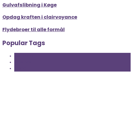
Gulvafslibning i Køge
Opdag kraften i clairvoyance
Flydebroer til alle formål
Popular Tags
Inspiration
Lifestyle
Trend