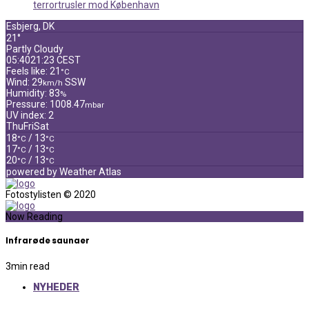
terrortrusler mod København
Esbjerg, DK
21°
Partly Cloudy
05:40
21:23 CEST
Feels like: 21
°C
Wind: 29
SSW
km/h
Humidity: 83
%
Pressure: 1008.47
mbar
UV index: 2
Thu
Fri
Sat
18
/ 13
°C
°C
17
/ 13
°C
°C
20
/ 13
°C
°C
powered by
Weather Atlas
Fotostylisten © 2020
Now Reading
Infrarøde saunaer
3
min read
NYHEDER