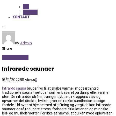
ALL
BEAUTY
KONTAKT
By
Admin
Share
Uncategorized
Infrarøde saunaer
16/11/2022
811 views
0
Infrarød sauna
bruger lys til at skabe varme i modsætning til
traditionelle sauna-metoder, som er baseret på damp eller varme
sten. De infrarøde stråler trænger dybt ind i kroppens væv og
opvarmer det direkte, hvilket giver en række sundhedsmæssige
fordele. Ud over at hjælpe med afgiftning og vægttab kan infrarøde
saunaer også reducere stress, forbedre cirkulationen og mindske
led- og muskelsmerter. For ikke at nævne, at du kan nyde oplevelsen