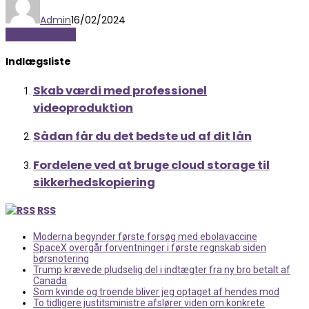
Admin
16/02/2024
Uncategorized
Indlægsliste
Skab værdi med professionel
videoproduktion
Sådan får du det bedste ud af dit lån
Fordelene ved at bruge cloud storage til
sikkerhedskopiering
RSS
Moderna begynder første forsøg med ebolavaccine
SpaceX overgår forventninger i første regnskab siden
børsnotering
Trump krævede pludselig del i indtægter fra ny bro betalt af
Canada
Som kvinde og troende bliver jeg optaget af hendes mod
To tidligere justitsministre afslører viden om konkrete