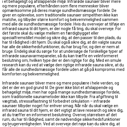
i et behageligt og afslappende miljø. Infrarøde saunaer bliver mere
og mere populære, efterhånden som flere mennesker bliver
opmærksomme på deres mange sundhedsmæssige fordele. De
giver en oplevelse, som traditionelle saunaer simpelthen ikke kan
matche, og tilbyder større komfort og bekvemmelighed sammen
med alle de sundhedsmæssige fordele. Hvis du overvejer at tilføje en
infrarød sauna til dit hjem, er der nogle få ting, du skal overveje. For
det første skal du vælge mellem en færdigbygget eller
specialfremstillet model og sikre dig, at den passer til den plads, du
har til rådighed i dit hjem. Du skal også sikre dig, at din valgte sauna
har alle de sikkerhedsfunktioner, du har brug for, og den er nem at
bruge. Endelig skal du sørge for at undersøge de forskellige typer af
infrarøde saunavarmepaneler, så du kan træffe en velinformeret
beslutning om, hvilken type der er den rigtige for dig. Med en smule
research kan du ved at vælge den rigtige infrarøde sauna sikre, at du
får alle de sundhedsmæssige fordele uden at gå på kompromis med
komforten og bekvemmelighed.
Infrarøde saunaer bliver mere og mere populære i hele verden, og
det er der en god grund til. De giver ikke blot et afslappende og
behageligt miljø, men har også mange sundhedsmæssige fordele,
som traditionelle saunametoder ikke kan tilbyde. Fra afgiftning til
vægttab, stressaflastning til forbedret cirkulation – infrarøde
saunaer tilbyder noget for enhver smag. Når når du skal vælge en
infrarød sauna til dit hjem, er det vigtigt at lave research og sikre dig,
at du træffer en informeret beslutning. Overvej størrelsen af det
rum, du har til rådighed, samt de nødvendige sikkerhedsfunktioner
og brugervenligheden. Ved at overveje det nøje kan du sikre dig, at