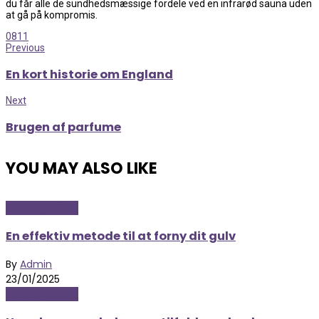
du får alle de sundhedsmæssige fordele ved en infrarød sauna uden
at gå på kompromis.
0
811
Previous
En kort historie om England
Next
Brugen af parfume
YOU MAY ALSO LIKE
Uncategorized
En effektiv metode til at forny dit gulv
By
Admin
23/01/2025
Uncategorized