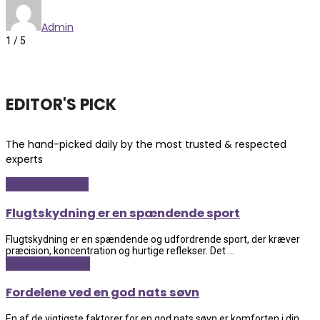
Admin
1
/
5
EDITOR'S PICK
The hand-picked daily by the most trusted & respected
experts
Sport og fritidsliv
Flugtskydning er en spændende sport
Flugtskydning er en spændende og udfordrende sport, der kræver
præcision, koncentration og hurtige reflekser. Det ...
Mad og Sundhed
Fordelene ved en god nats søvn
En af de vigtigste faktorer for en god nats søvn er komforten i din