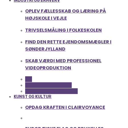
INDUSTRI OG ERHVERV
OPLEV FÆLLESSKAB OG LÆRING PÅ
HØJSKOLE I VEJLE
TRIVSELSMÅLING I FOLKESKOLEN
FIND DEN RETTE EJENDOMSMÆGLER I
SØNDERJYLLAND
SKAB VÆRDI MED PROFESSIONEL
VIDEOPRODUKTION
ALL
SERVICE OG ØKONOMI
UDDANNELSE OG LEDELSE
KUNST OG KULTUR
OPDAG KRAFTEN I CLAIRVOYANCE