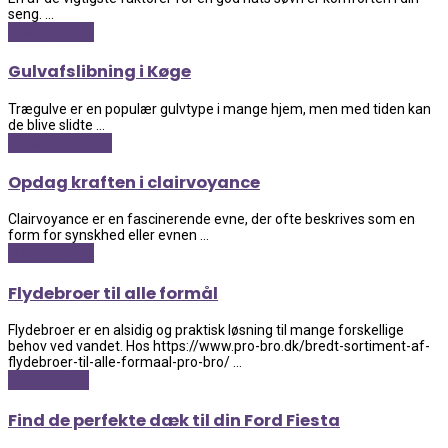
seng. ...
Hus og have
Gulvafslibning i Køge
Trægulve er en populær gulvtype i mange hjem, men med tiden kan
de blive slidte ...
Kunst og kultur
Opdag kraften i clairvoyance
Clairvoyance er en fascinerende evne, der ofte beskrives som en
form for synskhed eller evnen ...
Hus og have
Flydebroer til alle formål
Flydebroer er en alsidig og praktisk løsning til mange forskellige
behov ved vandet. Hos https://www.pro-bro.dk/bredt-sortiment-af-
flydebroer-til-alle-formaal-pro-bro/ ...
Biler og sjov
Find de perfekte dæk til din Ford Fiesta