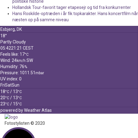
politiske historie
Hollandsk Tour-favorit tager etapesejr og tid fra konkurrenter
Hans Roskilde-optræden i år fik topkarakter. Hans koncertfilm når
næsten op på samme niveau
Esbjerg, DK
18°
Partly Cloudy
05:42
21:21 CEST
Feels like: 17
°C
Wind: 24
SW
km/h
Humidity: 76
%
Pressure: 1011.51
mbar
UV index: 0
Fri
Sat
Sun
18
/ 13
°C
°C
20
/ 13
°C
°C
23
/ 15
°C
°C
powered by
Weather Atlas
Fotostylisten © 2020