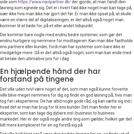
side som
https://www.navipartner.dk/
der gjorde, at man fandt den
løsning som egnede sig. Det er i hvert fald ikke noget man kan tage på,
især ikke hvis man ikke har gjort det før. Er man ikke opsat på, at skulle
være en større del af digitaliseringen, er det altså også noget man
kommer til at bøde for, på et eller andet tidspunkt.
Der kommer bare nogle med endnu bedre systemer, som gør det
endnu hurtigere og nemmere for modtageren. Kan man ikke fastholde
ens partnere eller kunder, fordi man har systemer som bare ikke er
medgørlige mere. Så er det altså også noget, som man kan ende med
at betale den ultimative pris for i dag.
En hjælpende hånd der har
forstand på tingene
Det ville uden tvivl være noget af det, som man også kunne forvente
ville blive meget nemmere for dig og finde en god løsning på, hvis man
tog fat i eksperterne. De har altid nogle gode råd, og kan sætte sig ind i
hvad det er man har brug for til ens kunder. Det man finder her er
eksperter, som kan tage dig dybere ind i business to business
markedet. Her er der også nogle andre ting som gælder, hvilket gør det
lidt mere kompliceret for en og forstå sig på.