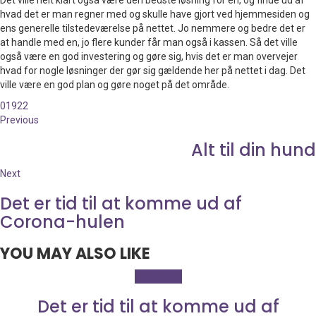
Det ville helt klart også være den bedste løsning for en, og finde ud af
hvad det er man regner med og skulle have gjort ved hjemmesiden og
ens generelle tilstedeværelse på nettet. Jo nemmere og bedre det er
at handle med en, jo flere kunder får man også i kassen. Så det ville
også være en god investering og gøre sig, hvis det er man overvejer
hvad for nogle løsninger der gør sig gældende her på nettet i dag. Det
ville være en god plan og gøre noget på det område.
0
1922
Previous
Alt til din hund
Next
Det er tid til at komme ud af
Corona-hulen
YOU MAY ALSO LIKE
Teknologi
Det er tid til at komme ud af