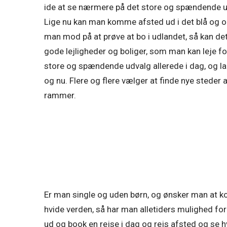
ide at se nærmere på det store og spændende udv
Lige nu kan man komme afsted ud i det blå og o
man mod på at prøve at bo i udlandet, så kan d
gode lejligheder og boliger, som man kan leje f
store og spændende udvalg allerede i dag, og la
og nu. Flere og flere vælger at finde nye steder a
rammer.
Er man single og uden børn, og ønsker man at 
hvide verden, så har man alletiders mulighed fo
ud og book en rejse i dag og rejs afsted og se h