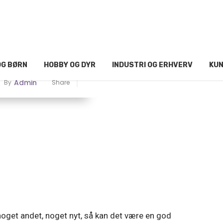
OG BØRN
HOBBY OG DYR
INDUSTRI OG ERHVERV
KUN
Admin
By
Share
e noget andet, noget nyt, så kan det være en god