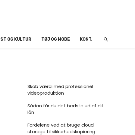
ST OG KULTUR
TØJ OG MODE
KONTAKT
Skab værdi med professionel
videoproduktion
Sådan får du det bedste ud af dit
lån
Fordelene ved at bruge cloud
storage til sikkerhedskopiering