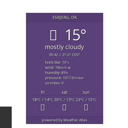
ESBJERG, DK
15°
mostly cloudy
05:42
21:21 CEST
feels like: 13
°c
wind: 19
w
km/h
humidity: 81
%
pressure: 1017.61
mbar
uv index: 0
fri
sat
sun
18
/ 14
20
/ 13
23
/ 15
°C
°C
°C
°C
°C
°C
powered by
Weather Atlas