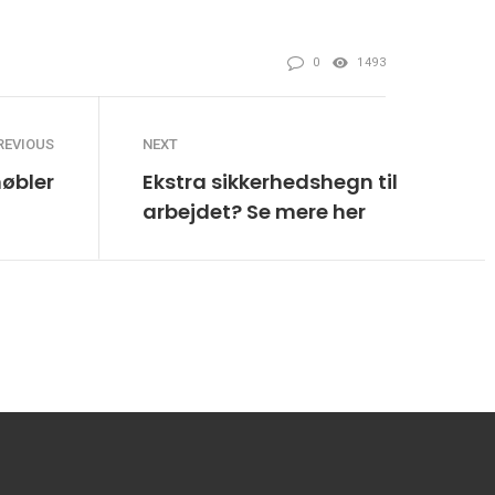
0
1493
REVIOUS
NEXT
møbler
Ekstra sikkerhedshegn til
arbejdet? Se mere her