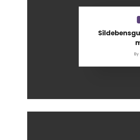
Sildebensgulv
m
By