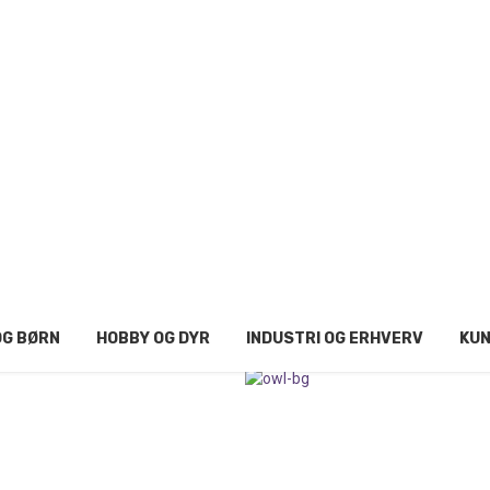
OG BØRN
HOBBY OG DYR
INDUSTRI OG ERHVERV
KUN