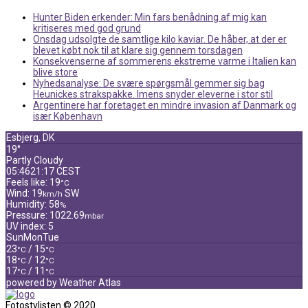
Hunter Biden erkender: Min fars benådning af mig kan
kritiseres med god grund
Onsdag udsolgte de samtlige kilo kaviar. De håber, at der er
blevet købt nok til at klare sig gennem torsdagen
Konsekvenserne af sommerens ekstreme varme i Italien kan
blive store
Nyhedsanalyse: De svære spørgsmål gemmer sig bag
Heunickes strakspakke. Imens snyder eleverne i stor stil
Argentinere har foretaget en mindre invasion af Danmark og
især København
Esbjerg, DK
19°
Partly Cloudy
05:46
21:17 CEST
Feels like: 19
°C
Wind: 19
SW
km/h
Humidity: 58
%
Pressure: 1022.69
mbar
UV index: 5
Sun
Mon
Tue
23
/ 15
°C
°C
18
/ 12
°C
°C
17
/ 11
°C
°C
powered by
Weather Atlas
Fotostylisten © 2020