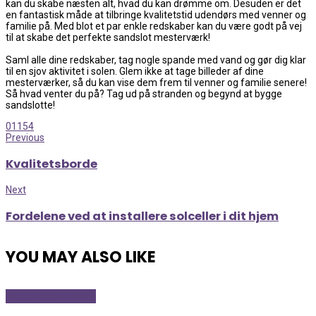
kan du skabe næsten alt, hvad du kan drømme om. Desuden er det
en fantastisk måde at tilbringe kvalitetstid udendørs med venner og
familie på. Med blot et par enkle redskaber kan du være godt på vej
til at skabe det perfekte sandslot mesterværk!
Saml alle dine redskaber, tag nogle spande med vand og gør dig klar
til en sjov aktivitet i solen. Glem ikke at tage billeder af dine
mesterværker, så du kan vise dem frem til venner og familie senere!
Så hvad venter du på? Tag ud på stranden og begynd at bygge
sandslotte!
0
1154
Previous
Kvalitetsborde
Next
Fordelene ved at installere solceller i dit hjem
YOU MAY ALSO LIKE
Industri og Erhverv