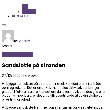
ALL
BEAUTY
KONTAKT
By
Admin
Share
Industri og Erhverv
Sandslotte på stranden
27/12/2022
1154 views
0
At bygge sandslotte på stranden er et elsket tidsfordriv for både
børn og voksne. Det er en enkel, men tidløs aktivitet, der bringer
glæde til folk i alle aldre. Uanset om du laver indviklede designs eller
blot en simpel borg, er det altid tilfredsstillende at se din skabelse
blive til virkelighed.
At bygge sandslotte fremmer også fantasien og kreativiteten, da