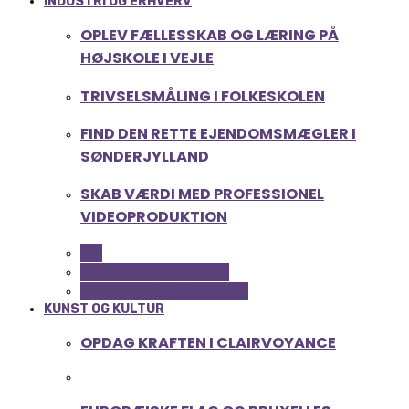
INDUSTRI OG ERHVERV
OPLEV FÆLLESSKAB OG LÆRING PÅ
HØJSKOLE I VEJLE
TRIVSELSMÅLING I FOLKESKOLEN
FIND DEN RETTE EJENDOMSMÆGLER I
SØNDERJYLLAND
SKAB VÆRDI MED PROFESSIONEL
VIDEOPRODUKTION
ALL
SERVICE OG ØKONOMI
UDDANNELSE OG LEDELSE
KUNST OG KULTUR
OPDAG KRAFTEN I CLAIRVOYANCE