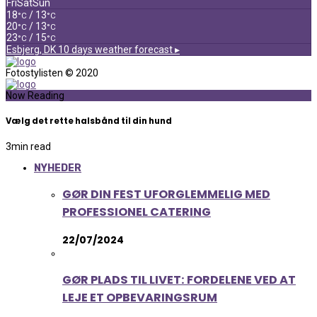
Fri
Sat
Sun
18
/ 13
°C
°C
20
/ 13
°C
°C
23
/ 15
°C
°C
Esbjerg, DK
10 days weather forecast ▸
Fotostylisten © 2020
Now Reading
Vælg det rette halsbånd til din hund
3
min read
NYHEDER
GØR DIN FEST UFORGLEMMELIG MED
PROFESSIONEL CATERING
22/07/2024
GØR PLADS TIL LIVET: FORDELENE VED AT
LEJE ET OPBEVARINGSRUM