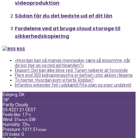
videoproduktion
Sådan får du det bedste ud af dit lån
Fordelene ved at bruge cloud storage til
sikkerhedskopiering
RSS
»Hvordan kan så mange mennesker være så ensomme, når
de bor lige op og ned ad hinanden?«
Ekspert: Det kan ikke blive ved. Tunen risikerer at forsvinde
Flere end 300 kidnapningsofre er befriet i stor aktion i Nigeria
To hjerter: Hvordan kom vi hertil, Robbie?
Infantino erkender fejl i udskældt Fifa-plan og siger undskyld
Esbjerg, DK
18°
Partly Cloudy
05:42
21:21 CEST
Feels like: 17
°C
Wind: 31
SW
km/h
Humidity: 73
%
Pressure: 1011.51
mbar
UV index: 0