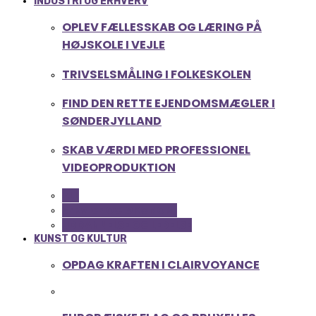
INDUSTRI OG ERHVERV
OPLEV FÆLLESSKAB OG LÆRING PÅ
HØJSKOLE I VEJLE
TRIVSELSMÅLING I FOLKESKOLEN
FIND DEN RETTE EJENDOMSMÆGLER I
SØNDERJYLLAND
SKAB VÆRDI MED PROFESSIONEL
VIDEOPRODUKTION
ALL
SERVICE OG ØKONOMI
UDDANNELSE OG LEDELSE
KUNST OG KULTUR
OPDAG KRAFTEN I CLAIRVOYANCE