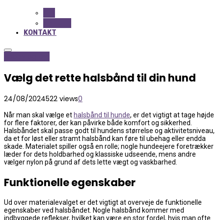
ALL
BEAUTY
KONTAKT
Hobby og Dyr
Vælg det rette halsbånd til din hund
24/08/2024
522 views
0
Når man skal vælge et
halsbånd til hunde
, er det vigtigt at tage højde
for flere faktorer, der kan påvirke både komfort og sikkerhed.
Halsbåndet skal passe godt til hundens størrelse og aktivitetsniveau,
da et for løst eller stramt halsbånd kan føre til ubehag eller endda
skade. Materialet spiller også en rolle; nogle hundeejere foretrækker
læder for dets holdbarhed og klassiske udseende, mens andre
vælger nylon på grund af dets lette vægt og vaskbarhed.
Funktionelle egenskaber
Ud over materialevalget er det vigtigt at overveje de funktionelle
egenskaber ved halsbåndet. Nogle halsbånd kommer med
indbyggede reflekser, hvilket kan være en stor fordel, hvis man ofte