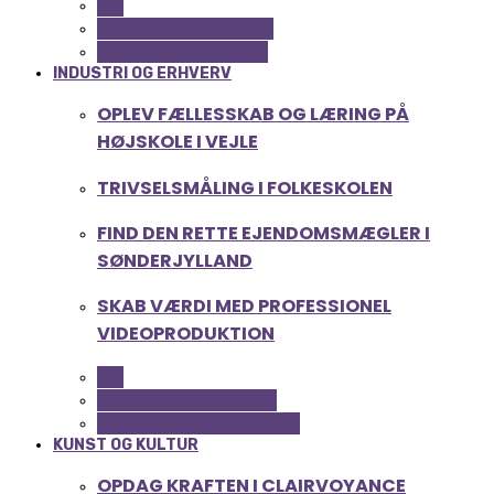
ALL
FERIE OG LEJLIGHEDER
SPORT OG FRITIDSLIV
INDUSTRI OG ERHVERV
OPLEV FÆLLESSKAB OG LÆRING PÅ
HØJSKOLE I VEJLE
TRIVSELSMÅLING I FOLKESKOLEN
FIND DEN RETTE EJENDOMSMÆGLER I
SØNDERJYLLAND
SKAB VÆRDI MED PROFESSIONEL
VIDEOPRODUKTION
ALL
SERVICE OG ØKONOMI
UDDANNELSE OG LEDELSE
KUNST OG KULTUR
OPDAG KRAFTEN I CLAIRVOYANCE