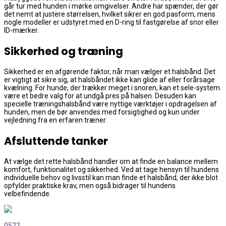
går tur med hunden i mørke omgivelser. Andre har spænder, der gør
det nemt at justere størrelsen, hvilket sikrer en god pasform, mens
nogle modeller er udstyret med en D-ring til fastgørelse af snor eller
ID-mærker.
Sikkerhed og træning
Sikkerhed er en afgørende faktor, når man vælger et halsbånd. Det
er vigtigt at sikre sig, at halsbåndet ikke kan glide af eller forårsage
kvælning. For hunde, der trækker meget i snoren, kan et sele-system
være et bedre valg for at undgå pres på halsen. Desuden kan
specielle træningshalsbånd være nyttige værktøjer i opdragelsen af
hunden, men de bør anvendes med forsigtighed og kun under
vejledning fra en erfaren træner.
Afsluttende tanker
At vælge det rette halsbånd handler om at finde en balance mellem
komfort, funktionalitet og sikkerhed. Ved at tage hensyn til hundens
individuelle behov og livsstil kan man finde et halsbånd, der ikke blot
opfylder praktiske krav, men også bidrager til hundens
velbefindende.
0
522