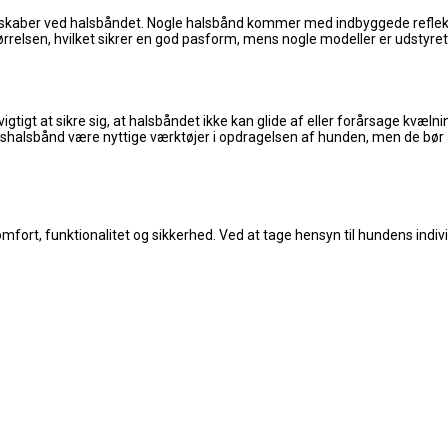
genskaber ved halsbåndet. Nogle halsbånd kommer med indbyggede refleks
rrelsen, hvilket sikrer en god pasform, mens nogle modeller er udstyret 
gtigt at sikre sig, at halsbåndet ikke kan glide af eller forårsage kvæl
gshalsbånd være nyttige værktøjer i opdragelsen af hunden, men de bør
ort, funktionalitet og sikkerhed. Ved at tage hensyn til hundens individ