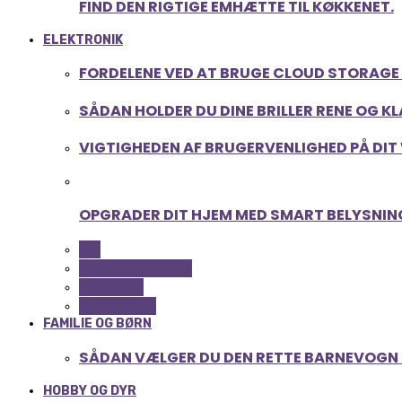
FIND DEN RIGTIGE EMHÆTTE TIL KØKKENET.
ELEKTRONIK
FORDELENE VED AT BRUGE CLOUD STORAGE 
SÅDAN HOLDER DU DINE BRILLER RENE OG K
VIGTIGHEDEN AF BRUGERVENLIGHED PÅ DIT
OPGRADER DIT HJEM MED SMART BELYSNIN
ALL
COMPUTER OG IT
GADGETS
TEKNOLOGI
FAMILIE OG BØRN
SÅDAN VÆLGER DU DEN RETTE BARNEVOGN T
HOBBY OG DYR