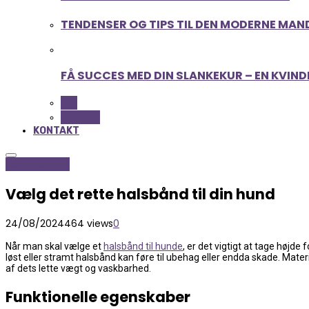
TENDENSER OG TIPS TIL DEN MODERNE MAN
FÅ SUCCES MED DIN SLANKEKUR – EN KVIND
ALL
BEAUTY
KONTAKT
Hobby og Dyr
Vælg det rette halsbånd til din hund
24/08/2024
464 views
0
Når man skal vælge et
halsbånd til hunde
, er det vigtigt at tage højde
løst eller stramt halsbånd kan føre til ubehag eller endda skade. Mate
af dets lette vægt og vaskbarhed.
Funktionelle egenskaber