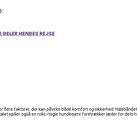
D
E DELER HENDES REJSE
 for flere faktorer, der kan påvirke både komfort og sikkerhed. Halsbåndet
rialet spiller også en rolle; nogle hundeejere foretrækker læder for de