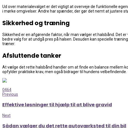
Ud over materialevalget er det vigtigt at overveje de funktionelle e
i mørke omgivelser. Andre har spænder, der gør det nemt at justere stø
Sikkerhed og træning
Sikkerhed er en afgørende faktor, når man vælger et halsbånd. Det er vi
bedre valg for at undgå pres på halsen. Desuden kan specielle trænin
træner.
Afsluttende tanker
At vælge det rette halsbånd handler om at finde en balance mellem komf
opfylder praktiske krav, men også bidrager til hundens velbefindende.
0
464
Previous
Effektive løsninger til hjælp til at blive gravid
Next
Sådan vælger du det rette autoværksted til din bil