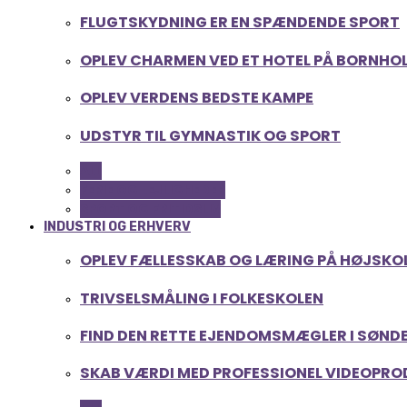
FLUGTSKYDNING ER EN SPÆNDENDE SPORT
OPLEV CHARMEN VED ET HOTEL PÅ BORNHO
OPLEV VERDENS BEDSTE KAMPE
UDSTYR TIL GYMNASTIK OG SPORT
ALL
FERIE OG LEJLIGHEDER
SPORT OG FRITIDSLIV
INDUSTRI OG ERHVERV
OPLEV FÆLLESSKAB OG LÆRING PÅ HØJSKOLE
TRIVSELSMÅLING I FOLKESKOLEN
FIND DEN RETTE EJENDOMSMÆGLER I SØND
SKAB VÆRDI MED PROFESSIONEL VIDEOPR