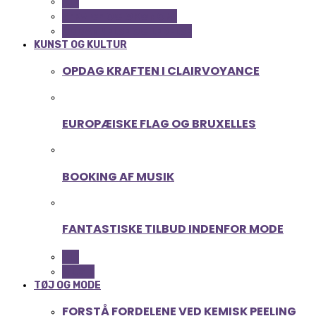
ALL
SERVICE OG ØKONOMI
UDDANNELSE OG LEDELSE
KUNST OG KULTUR
OPDAG KRAFTEN I CLAIRVOYANCE
EUROPÆISKE FLAG OG BRUXELLES
BOOKING AF MUSIK
FANTASTISKE TILBUD INDENFOR MODE
ALL
MUSIK
TØJ OG MODE
FORSTÅ FORDELENE VED KEMISK PEELING