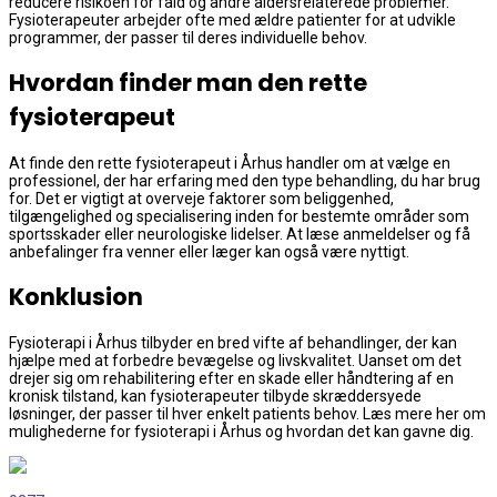
reducere risikoen for fald og andre aldersrelaterede problemer.
Fysioterapeuter arbejder ofte med ældre patienter for at udvikle
programmer, der passer til deres individuelle behov.
Hvordan finder man den rette
fysioterapeut
At finde den rette fysioterapeut i Århus handler om at vælge en
professionel, der har erfaring med den type behandling, du har brug
for. Det er vigtigt at overveje faktorer som beliggenhed,
tilgængelighed og specialisering inden for bestemte områder som
sportsskader eller neurologiske lidelser. At læse anmeldelser og få
anbefalinger fra venner eller læger kan også være nyttigt.
Konklusion
Fysioterapi i Århus tilbyder en bred vifte af behandlinger, der kan
hjælpe med at forbedre bevægelse og livskvalitet. Uanset om det
drejer sig om rehabilitering efter en skade eller håndtering af en
kronisk tilstand, kan fysioterapeuter tilbyde skræddersyede
løsninger, der passer til hver enkelt patients behov. Læs mere her om
mulighederne for fysioterapi i Århus og hvordan det kan gavne dig.