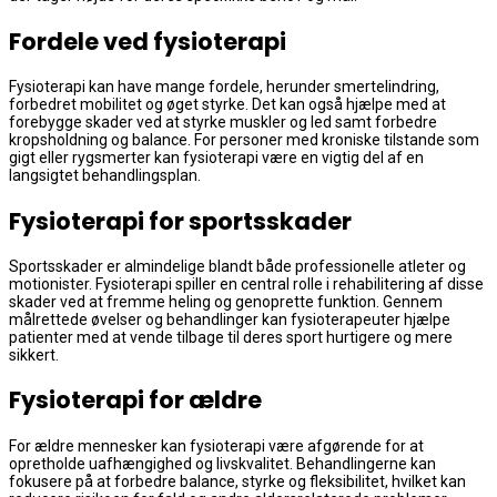
Fordele ved fysioterapi
Fysioterapi kan have mange fordele, herunder smertelindring,
forbedret mobilitet og øget styrke. Det kan også hjælpe med at
forebygge skader ved at styrke muskler og led samt forbedre
kropsholdning og balance. For personer med kroniske tilstande som
gigt eller rygsmerter kan fysioterapi være en vigtig del af en
langsigtet behandlingsplan.
Fysioterapi for sportsskader
Sportsskader er almindelige blandt både professionelle atleter og
motionister. Fysioterapi spiller en central rolle i rehabilitering af disse
skader ved at fremme heling og genoprette funktion. Gennem
målrettede øvelser og behandlinger kan fysioterapeuter hjælpe
patienter med at vende tilbage til deres sport hurtigere og mere
sikkert.
Fysioterapi for ældre
For ældre mennesker kan fysioterapi være afgørende for at
opretholde uafhængighed og livskvalitet. Behandlingerne kan
fokusere på at forbedre balance, styrke og fleksibilitet, hvilket kan