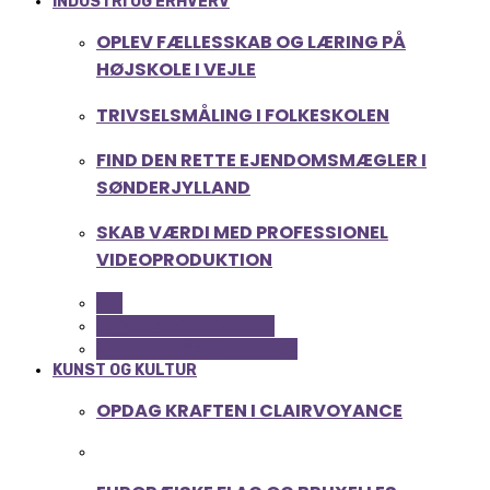
INDUSTRI OG ERHVERV
OPLEV FÆLLESSKAB OG LÆRING PÅ
HØJSKOLE I VEJLE
TRIVSELSMÅLING I FOLKESKOLEN
FIND DEN RETTE EJENDOMSMÆGLER I
SØNDERJYLLAND
SKAB VÆRDI MED PROFESSIONEL
VIDEOPRODUKTION
ALL
SERVICE OG ØKONOMI
UDDANNELSE OG LEDELSE
KUNST OG KULTUR
OPDAG KRAFTEN I CLAIRVOYANCE