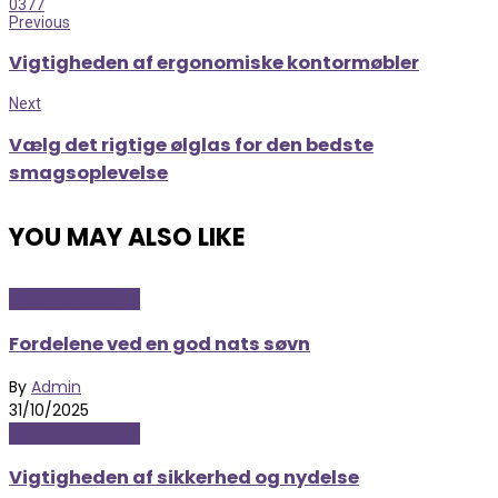
0
377
Previous
Vigtigheden af ergonomiske kontormøbler
Next
Vælg det rigtige ølglas for den bedste
smagsoplevelse
YOU MAY ALSO LIKE
Mad og Sundhed
Fordelene ved en god nats søvn
By
Admin
31/10/2025
Mad og Sundhed
Vigtigheden af sikkerhed og nydelse