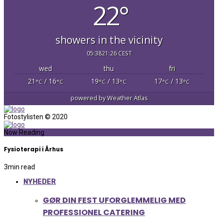
22°
showers in the vicinity
05:38
21:26 CEST
wed
thu
fri
21
/ 16
19
/ 13
17
/ 13
°C
°C
°C
°C
°C
°C
powered by
Weather Atlas
Fotostylisten © 2020
Now Reading
Fysioterapi i Århus
3
min read
NYHEDER
GØR DIN FEST UFORGLEMMELIG MED
PROFESSIONEL CATERING