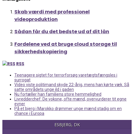
Skab værdi med professionel
videoproduktion
Sådan får du det bedste ud af dit lån
Fordelene ved at bruge cloud storage til
sikkerhedskopiering
RSS
Teenagere sigtet for terrorforsøg varetægtsfængsles i
surrogat
Video viste politimand skyde 22-årig, mens han kørte væk. Så
satte områdets unge ild i gaden
Nu fortæller han familiens store hemmelighed
Livredderchef: De voksne, ofte mænd, overvurderer tit egne
evner
På et bjerg i Marokko drømmer unge mænd stadig om en
chance i Europa
ESBJERG, DK