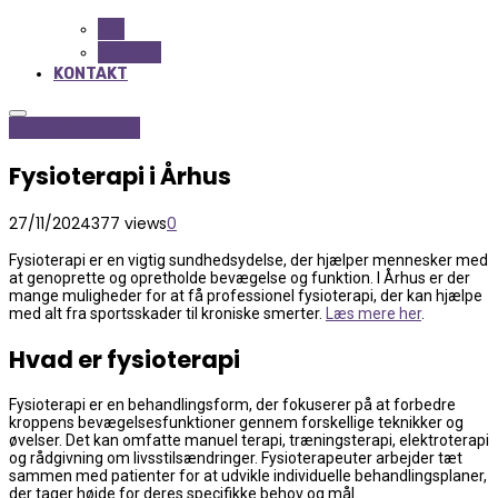
ALL
BEAUTY
KONTAKT
Mad og Sundhed
Fysioterapi i Århus
27/11/2024
377 views
0
Fysioterapi er en vigtig sundhedsydelse, der hjælper mennesker med
at genoprette og opretholde bevægelse og funktion. I Århus er der
mange muligheder for at få professionel fysioterapi, der kan hjælpe
med alt fra sportsskader til kroniske smerter.
Læs mere her
.
Hvad er fysioterapi
Fysioterapi er en behandlingsform, der fokuserer på at forbedre
kroppens bevægelsesfunktioner gennem forskellige teknikker og
øvelser. Det kan omfatte manuel terapi, træningsterapi, elektroterapi
og rådgivning om livsstilsændringer. Fysioterapeuter arbejder tæt
sammen med patienter for at udvikle individuelle behandlingsplaner,
der tager højde for deres specifikke behov og mål.