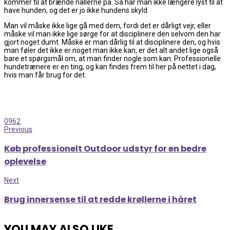
kommer til at brænde nallerne på. Så har man ikke længere lyst til at
have hunden, og det er jo ikke hundens skyld.
Man vil måske ikke lige gå med dem, fordi det er dårligt vejr, eller
måske vil man ikke lige sørge for at disciplinere den selvom den har
gjort noget dumt. Måske er man dårlig til at disciplinere den, og hvis
man føler det ikke er noget man ikke kan, er det alt andet lige også
bare et spørgsmål om, at man finder nogle som kan. Professionelle
hundetrænere er en ting, og kan findes frem til her på nettet i dag,
hvis man får brug for det.
0
962
Previous
Køb professionelt Outdoor udstyr for en bedre
oplevelse
Next
Brug innersense til at redde krøllerne i håret
YOU MAY ALSO LIKE