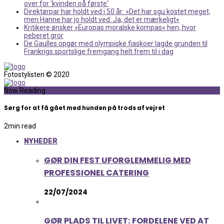
over for 'kvinden på første'
Direktørpar har holdt ved i 50 år: »Det har sgu kostet meget,
men Hanne har jo holdt ved. Ja, det er mærkeligt«
Kritikere ønsker »Europas moralske kompas« hen, hvor
peberet gror
De Gaulles opgør med olympiske fiaskoer lagde grunden til
Frankrigs sportslige fremgang helt frem til i dag
Fotostylisten © 2020
Now Reading
Sørg for at få gået med hunden på trods af vejret
2
min read
NYHEDER
GØR DIN FEST UFORGLEMMELIG MED
PROFESSIONEL CATERING
22/07/2024
GØR PLADS TIL LIVET: FORDELENE VED AT