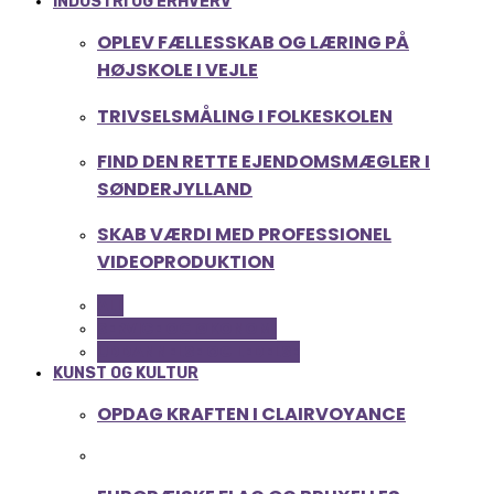
INDUSTRI OG ERHVERV
OPLEV FÆLLESSKAB OG LÆRING PÅ
HØJSKOLE I VEJLE
TRIVSELSMÅLING I FOLKESKOLEN
FIND DEN RETTE EJENDOMSMÆGLER I
SØNDERJYLLAND
SKAB VÆRDI MED PROFESSIONEL
VIDEOPRODUKTION
ALL
SERVICE OG ØKONOMI
UDDANNELSE OG LEDELSE
KUNST OG KULTUR
OPDAG KRAFTEN I CLAIRVOYANCE