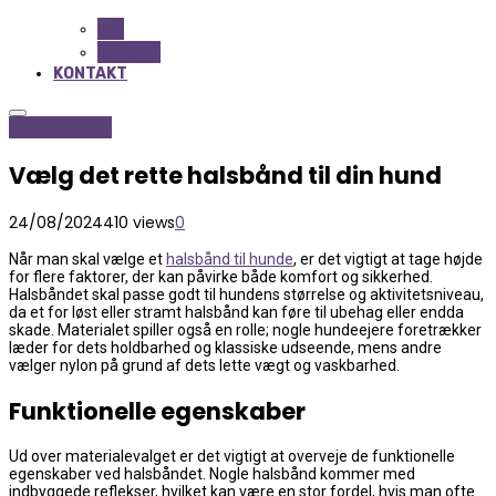
ALL
BEAUTY
KONTAKT
Hobby og Dyr
Vælg det rette halsbånd til din hund
24/08/2024
410 views
0
Når man skal vælge et
halsbånd til hunde
, er det vigtigt at tage højde
for flere faktorer, der kan påvirke både komfort og sikkerhed.
Halsbåndet skal passe godt til hundens størrelse og aktivitetsniveau,
da et for løst eller stramt halsbånd kan føre til ubehag eller endda
skade. Materialet spiller også en rolle; nogle hundeejere foretrækker
læder for dets holdbarhed og klassiske udseende, mens andre
vælger nylon på grund af dets lette vægt og vaskbarhed.
Funktionelle egenskaber
Ud over materialevalget er det vigtigt at overveje de funktionelle
egenskaber ved halsbåndet. Nogle halsbånd kommer med
indbyggede reflekser, hvilket kan være en stor fordel, hvis man ofte