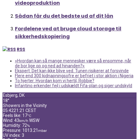
videoproduktion
Sådan får du det bedste ud af dit lån
Fordelene ved at bruge cloud storage til
sikkerhedskopiering
RSS
»Hvordan kan så mange mennesker være så ensomme, når
de bor lige op og ned ad hinanden?«
Ekspert: Det kan ikke blive ved. Tunen risikerer at forsvinde
Flere end 300 kidnapningsofre er befriet i stor aktion i Nigeria
To hjerter: Hvordan kom vi hertil, Robbie?
Infantino erkender fejl i udskældt Fifa-plan og siger undskyld
Esbjerg, DK
18°
Showers in the Vicinity
05:42
21:21 CEST
Feels like: 17
°C
Wind: 43
WSW
km/h
Humidity: 72
%
Pressure: 1013.21
mbar
UV index: 3