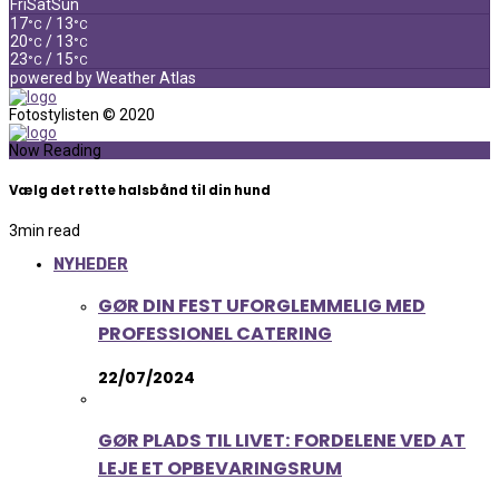
Fri
Sat
Sun
17
/ 13
°C
°C
20
/ 13
°C
°C
23
/ 15
°C
°C
powered by
Weather Atlas
Fotostylisten © 2020
Now Reading
Vælg det rette halsbånd til din hund
3
min read
NYHEDER
GØR DIN FEST UFORGLEMMELIG MED
PROFESSIONEL CATERING
22/07/2024
GØR PLADS TIL LIVET: FORDELENE VED AT
LEJE ET OPBEVARINGSRUM