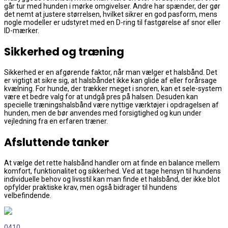
går tur med hunden i mørke omgivelser. Andre har spænder, der gør
det nemt at justere størrelsen, hvilket sikrer en god pasform, mens
nogle modeller er udstyret med en D-ring til fastgørelse af snor eller
ID-mærker.
Sikkerhed og træning
Sikkerhed er en afgørende faktor, når man vælger et halsbånd. Det
er vigtigt at sikre sig, at halsbåndet ikke kan glide af eller forårsage
kvælning. For hunde, der trækker meget i snoren, kan et sele-system
være et bedre valg for at undgå pres på halsen. Desuden kan
specielle træningshalsbånd være nyttige værktøjer i opdragelsen af
hunden, men de bør anvendes med forsigtighed og kun under
vejledning fra en erfaren træner.
Afsluttende tanker
At vælge det rette halsbånd handler om at finde en balance mellem
komfort, funktionalitet og sikkerhed. Ved at tage hensyn til hundens
individuelle behov og livsstil kan man finde et halsbånd, der ikke blot
opfylder praktiske krav, men også bidrager til hundens
velbefindende.
0
410