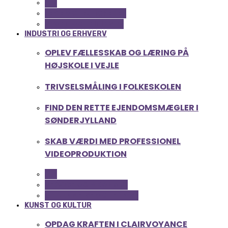
ALL
FERIE OG LEJLIGHEDER
SPORT OG FRITIDSLIV
INDUSTRI OG ERHVERV
OPLEV FÆLLESSKAB OG LÆRING PÅ
HØJSKOLE I VEJLE
TRIVSELSMÅLING I FOLKESKOLEN
FIND DEN RETTE EJENDOMSMÆGLER I
SØNDERJYLLAND
SKAB VÆRDI MED PROFESSIONEL
VIDEOPRODUKTION
ALL
SERVICE OG ØKONOMI
UDDANNELSE OG LEDELSE
KUNST OG KULTUR
OPDAG KRAFTEN I CLAIRVOYANCE