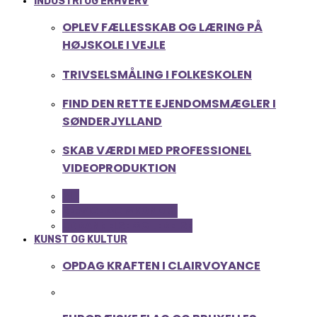
INDUSTRI OG ERHVERV
OPLEV FÆLLESSKAB OG LÆRING PÅ
HØJSKOLE I VEJLE
TRIVSELSMÅLING I FOLKESKOLEN
FIND DEN RETTE EJENDOMSMÆGLER I
SØNDERJYLLAND
SKAB VÆRDI MED PROFESSIONEL
VIDEOPRODUKTION
ALL
SERVICE OG ØKONOMI
UDDANNELSE OG LEDELSE
KUNST OG KULTUR
OPDAG KRAFTEN I CLAIRVOYANCE