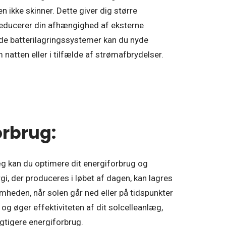
len ikke skinner. Dette giver dig større
reducerer din afhængighed af eksterne
de batterilagringssystemer kan du nyde
 natten eller i tilfælde af strømafbrydelser.
orbrug:
æg kan du optimere dit energiforbrug og
, der produceres i løbet af dagen, kan lagres
omheden, når solen går ned eller på tidspunkter
og øger effektiviteten af dit solcelleanlæg,
ygtigere energiforbrug.