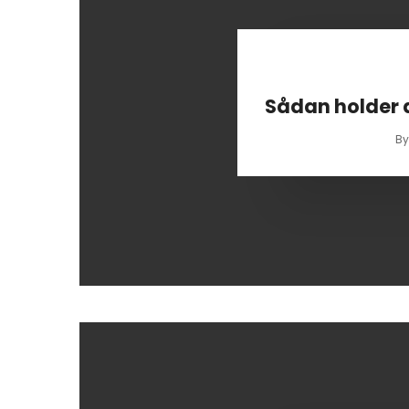
Sådan holder d
B