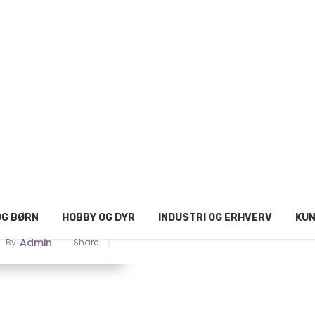
OG BØRN
HOBBY OG DYR
INDUSTRI OG ERHVERV
KUN
Admin
By
Share