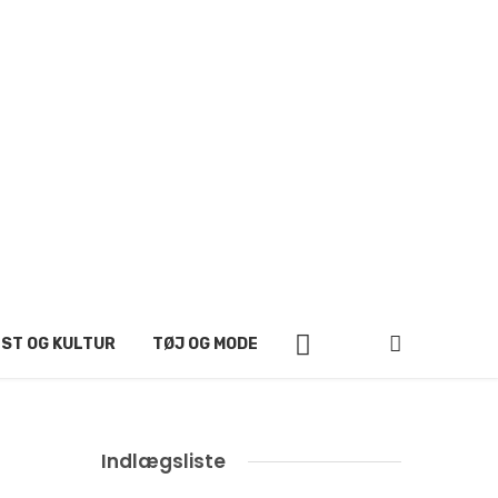
ST OG KULTUR
TØJ OG MODE
Indlægsliste