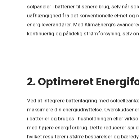
solpaneler i batterier til senere brug, selv når so
uafhængighed fra det konventionelle el-net og 
energileverandører. Med KlimaEnergi’s avancere
kontinuerlig og pålidelig strømforsyning, selv om
2. Optimeret Energif
Ved at integrere batterilagring med solcelleanl
maksimere din energiudnyttelse. Overskudsenergi
i batterier og bruges i husholdningen eller virks
med højere energiforbrug. Dette reducerer spild 
hvilket resulterer i større besparelser og bæred