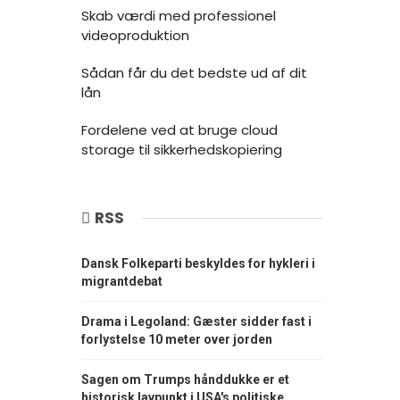
Skab værdi med professionel
videoproduktion
Sådan får du det bedste ud af dit
lån
Fordelene ved at bruge cloud
storage til sikkerhedskopiering
RSS
Dansk Folkeparti beskyldes for hykleri i
migrantdebat
Drama i Legoland: Gæster sidder fast i
forlystelse 10 meter over jorden
Sagen om Trumps hånddukke er et
historisk lavpunkt i USA's politiske