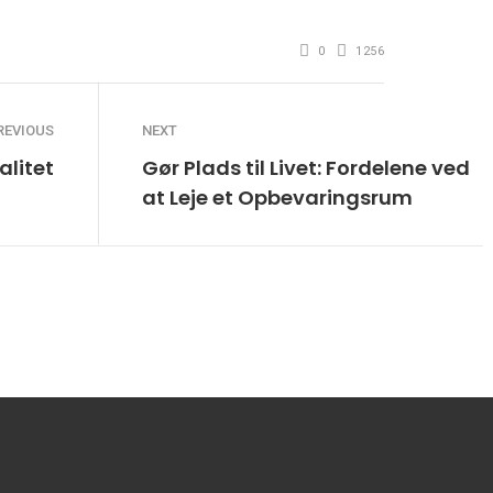
0
1256
REVIOUS
NEXT
alitet
Gør Plads til Livet: Fordelene ved
at Leje et Opbevaringsrum