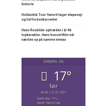
historie
Hollandsk Tour-favorit tager etapesejr
og tid fra konkurrenter
Hans Roskilde-optræden i år fik
topkarakter. Hans koncertfilm når
næsten op på samme niveau
ESBJERG, DK
17°
fair
05:42
21:21 CEST
feels like: 17
°c
wind: 16
sw
km/h