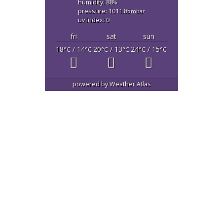
humidity: 88
%
pressure: 1011.85
mbar
uv index: 0
fri
sat
sun
18
/ 14
20
/ 13
24
/ 15
°C
°C
°C
°C
°C
°C
powered by
Weather Atlas