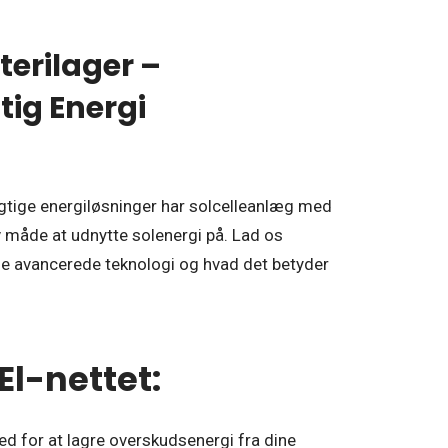
erilager –
ig Energi
ygtige energiløsninger har solcelleanlæg med
iv måde at udnytte solenergi på. Lad os
ne avancerede teknologi og hvad det betyder
El-nettet:
ed for at lagre overskudsenergi fra dine