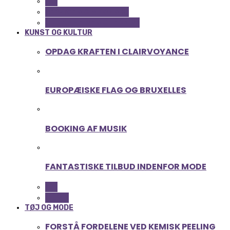
ALL
SERVICE OG ØKONOMI
UDDANNELSE OG LEDELSE
KUNST OG KULTUR
OPDAG KRAFTEN I CLAIRVOYANCE
EUROPÆISKE FLAG OG BRUXELLES
BOOKING AF MUSIK
FANTASTISKE TILBUD INDENFOR MODE
ALL
MUSIK
TØJ OG MODE
FORSTÅ FORDELENE VED KEMISK PEELING