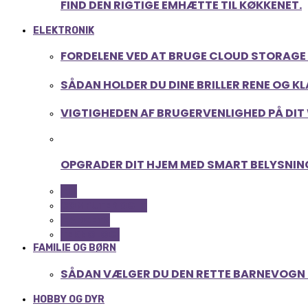
FIND DEN RIGTIGE EMHÆTTE TIL KØKKENET.
ELEKTRONIK
FORDELENE VED AT BRUGE CLOUD STORAGE 
SÅDAN HOLDER DU DINE BRILLER RENE OG K
VIGTIGHEDEN AF BRUGERVENLIGHED PÅ DIT
OPGRADER DIT HJEM MED SMART BELYSNIN
ALL
COMPUTER OG IT
GADGETS
TEKNOLOGI
FAMILIE OG BØRN
SÅDAN VÆLGER DU DEN RETTE BARNEVOGN T
HOBBY OG DYR