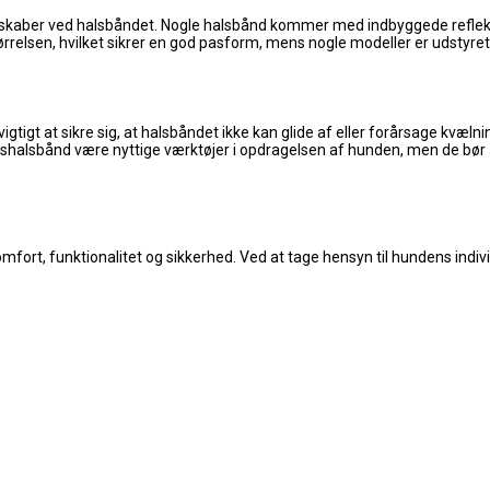
genskaber ved halsbåndet. Nogle halsbånd kommer med indbyggede refleks
rrelsen, hvilket sikrer en god pasform, mens nogle modeller er udstyret 
gtigt at sikre sig, at halsbåndet ikke kan glide af eller forårsage kvæl
gshalsbånd være nyttige værktøjer i opdragelsen af hunden, men de bør
ort, funktionalitet og sikkerhed. Ved at tage hensyn til hundens individ