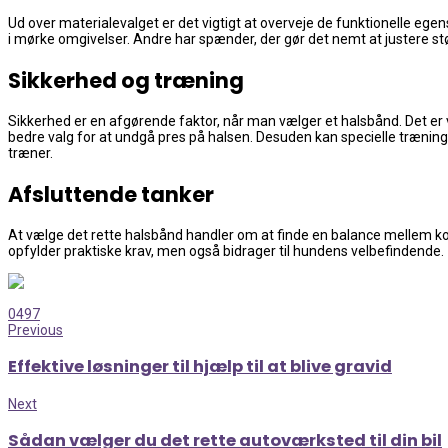
Ud over materialevalget er det vigtigt at overveje de funktionelle e
i mørke omgivelser. Andre har spænder, der gør det nemt at justere stø
Sikkerhed og træning
Sikkerhed er en afgørende faktor, når man vælger et halsbånd. Det er vi
bedre valg for at undgå pres på halsen. Desuden kan specielle trænin
træner.
Afsluttende tanker
At vælge det rette halsbånd handler om at finde en balance mellem komf
opfylder praktiske krav, men også bidrager til hundens velbefindende.
0
497
Previous
Effektive løsninger til hjælp til at blive gravid
Next
Sådan vælger du det rette autoværksted til din bil