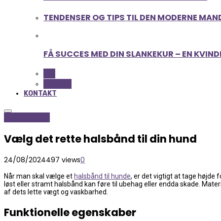
TENDENSER OG TIPS TIL DEN MODERNE MAN
FÅ SUCCES MED DIN SLANKEKUR – EN KVIND
ALL
BEAUTY
KONTAKT
Hobby og Dyr
Vælg det rette halsbånd til din hund
24/08/2024
497 views
0
Når man skal vælge et
halsbånd til hunde
, er det vigtigt at tage højde
løst eller stramt halsbånd kan føre til ubehag eller endda skade. Mate
af dets lette vægt og vaskbarhed.
Funktionelle egenskaber