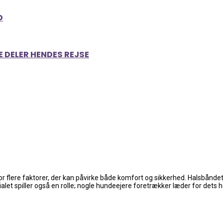
D
E DELER HENDES REJSE
 for flere faktorer, der kan påvirke både komfort og sikkerhed. Halsbåndet
rialet spiller også en rolle; nogle hundeejere foretrækker læder for de