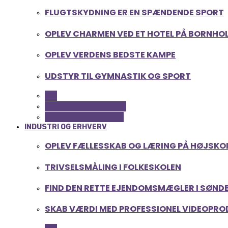
FLUGTSKYDNING ER EN SPÆNDENDE SPORT
OPLEV CHARMEN VED ET HOTEL PÅ BORNHO
OPLEV VERDENS BEDSTE KAMPE
UDSTYR TIL GYMNASTIK OG SPORT
ALL
FERIE OG LEJLIGHEDER
SPORT OG FRITIDSLIV
INDUSTRI OG ERHVERV
OPLEV FÆLLESSKAB OG LÆRING PÅ HØJSKOLE
TRIVSELSMÅLING I FOLKESKOLEN
FIND DEN RETTE EJENDOMSMÆGLER I SØND
SKAB VÆRDI MED PROFESSIONEL VIDEOPR