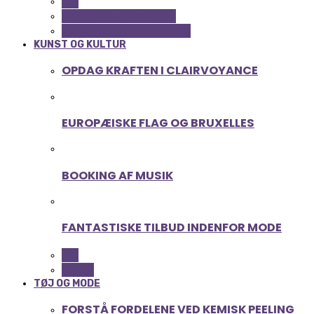
ALL
SERVICE OG ØKONOMI
UDDANNELSE OG LEDELSE
KUNST OG KULTUR
OPDAG KRAFTEN I CLAIRVOYANCE
EUROPÆISKE FLAG OG BRUXELLES
BOOKING AF MUSIK
FANTASTISKE TILBUD INDENFOR MODE
ALL
MUSIK
TØJ OG MODE
FORSTÅ FORDELENE VED KEMISK PEELING