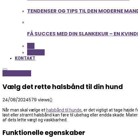
TENDENSER OG TIPS TIL DEN MODERNE MAN
FÅ SUCCES MED DIN SLANKEKUR – EN KVIND
ALL
BEAUTY
KONTAKT
Hobby og Dyr
Vælg det rette halsbånd til din hund
24/08/2024
579 views
0
Når man skal vælge et
halsbånd til hunde
, er det vigtigt at tage højde
løst eller stramt halsbånd kan føre til ubehag eller endda skade. Mate
af dets lette vægt og vaskbarhed.
Funktionelle egenskaber