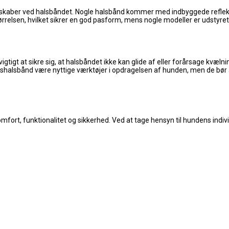
genskaber ved halsbåndet. Nogle halsbånd kommer med indbyggede refleks
rrelsen, hvilket sikrer en god pasform, mens nogle modeller er udstyret 
gtigt at sikre sig, at halsbåndet ikke kan glide af eller forårsage kvæl
gshalsbånd være nyttige værktøjer i opdragelsen af hunden, men de bør
ort, funktionalitet og sikkerhed. Ved at tage hensyn til hundens individ