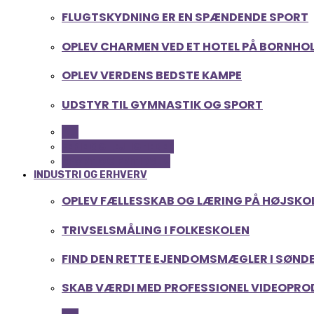
FLUGTSKYDNING ER EN SPÆNDENDE SPORT
OPLEV CHARMEN VED ET HOTEL PÅ BORNHO
OPLEV VERDENS BEDSTE KAMPE
UDSTYR TIL GYMNASTIK OG SPORT
ALL
FERIE OG LEJLIGHEDER
SPORT OG FRITIDSLIV
INDUSTRI OG ERHVERV
OPLEV FÆLLESSKAB OG LÆRING PÅ HØJSKOLE
TRIVSELSMÅLING I FOLKESKOLEN
FIND DEN RETTE EJENDOMSMÆGLER I SØND
SKAB VÆRDI MED PROFESSIONEL VIDEOPR