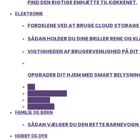
FIND DEN RIGTIGE EMHÆTTE TIL KØKKENET.
ELEKTRONIK
FORDELENE VED AT BRUGE CLOUD STORAGE 
SÅDAN HOLDER DU DINE BRILLER RENE OG K
VIGTIGHEDEN AF BRUGERVENLIGHED PÅ DIT
OPGRADER DIT HJEM MED SMART BELYSNIN
ALL
COMPUTER OG IT
GADGETS
TEKNOLOGI
FAMILIE OG BØRN
SÅDAN VÆLGER DU DEN RETTE BARNEVOGN T
HOBBY OG DYR