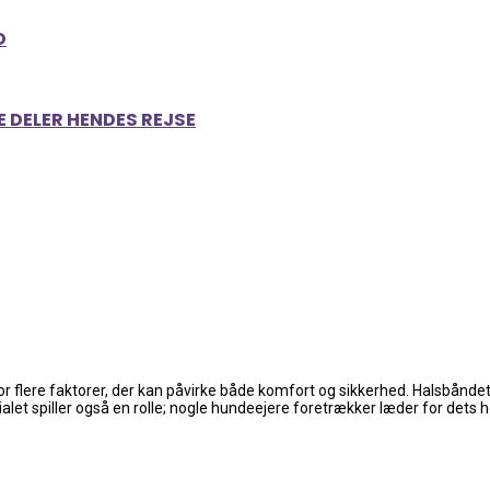
D
E DELER HENDES REJSE
 for flere faktorer, der kan påvirke både komfort og sikkerhed. Halsbåndet
rialet spiller også en rolle; nogle hundeejere foretrækker læder for de