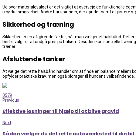
Ud over materialevalget er det vigtigt at overveje de funktionelle e
i mørke omgivelser. Andre har spænder, der gør det nemt at justere stø
Sikkerhed og træning
Sikkerhed er en afgørende faktor, når man vælger et halsbånd. Det er vi
bedre valg for at undgå pres på halsen. Desuden kan specielle trænin
træner.
Afsluttende tanker
At vælge det rette halsbånd handler om at finde en balance mellem komf
opfylder praktiske krav, men også bidrager til hundens velbefindende.
0
579
Previous
Effektive løsninger til hjælp til at blive gravid
Next
Sådan vælger du det rette autoværksted til din bil