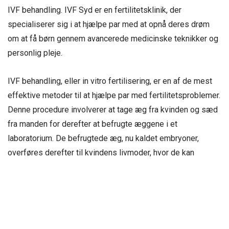
IVF behandling. IVF Syd er en fertilitetsklinik, der
specialiserer sig i at hjælpe par med at opnå deres drøm
om at få børn gennem avancerede medicinske teknikker og
personlig pleje.
IVF behandling, eller in vitro fertilisering, er en af de mest
effektive metoder til at hjælpe par med fertilitetsproblemer.
Denne procedure involverer at tage æg fra kvinden og sæd
fra manden for derefter at befrugte æggene i et
laboratorium. De befrugtede æg, nu kaldet embryoner,
overføres derefter til kvindens livmoder, hvor de kan
udvikle sig til en graviditet. IVF behandling har hjulpet
mange par med at overvinde forskellige
fertilitetsproblemer og har en høj succesrate.
En fertilitetsklinik som IVF Syd tilbyder omfattende støtte