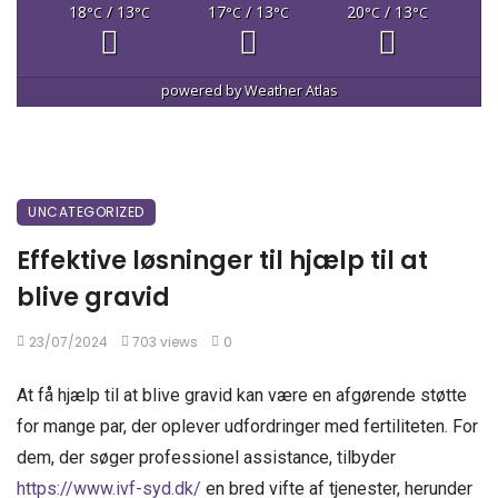
18
/ 13
17
/ 13
20
/ 13
°C
°C
°C
°C
°C
°C
powered by
Weather Atlas
UNCATEGORIZED
Effektive løsninger til hjælp til at
blive gravid
23/07/2024
703 views
0
At få hjælp til at blive gravid kan være en afgørende støtte
for mange par, der oplever udfordringer med fertiliteten. For
dem, der søger professionel assistance, tilbyder
https://www.ivf-syd.dk/
en bred vifte af tjenester, herunder