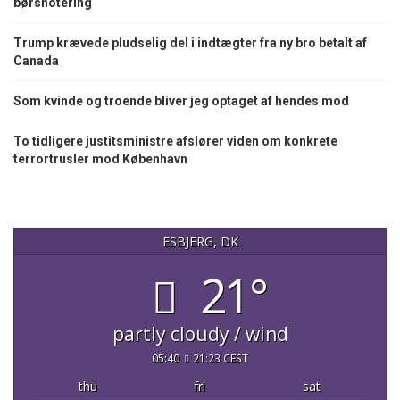
børsnotering
Trump krævede pludselig del i indtægter fra ny bro betalt af
Canada
Som kvinde og troende bliver jeg optaget af hendes mod
To tidligere justitsministre afslører viden om konkrete
terrortrusler mod København
ESBJERG, DK
21°
partly cloudy / wind
05:40
21:23 CEST
thu
fri
sat