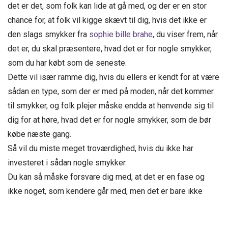
det er det, som folk kan lide at gå med, og der er en stor
chance for, at folk vil kigge skævt til dig, hvis det ikke er
den slags smykker fra
sophie bille brahe
, du viser frem, når
det er, du skal præsentere, hvad det er for nogle smykker,
som du har købt som de seneste.
Dette vil især ramme dig, hvis du ellers er kendt for at være
sådan en type, som der er med på moden, når det kommer
til smykker, og folk plejer måske endda at henvende sig til
dig for at høre, hvad det er for nogle smykker, som de bør
købe næste gang.
Så vil du miste meget troværdighed, hvis du ikke har
investeret i sådan nogle smykker.
Du kan så måske forsvare dig med, at det er en fase og
ikke noget, som kendere går med, men det er bare ikke
sandheden, ved du godt inderst inde, for du kan jo tydeligt
se, at de mennesker, som du ser op til, der går med