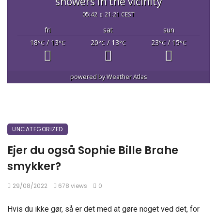
showers in the vicinity
05:42
21:21 CEST
fri
sat
sun
18
/ 13
20
/ 13
23
/ 15
°C
°C
°C
°C
°C
°C
powered by
Weather Atlas
UNCATEGORIZED
Ejer du også Sophie Bille Brahe
smykker?
29/08/2022
678 views
0
Hvis du ikke gør, så er det med at gøre noget ved det, for